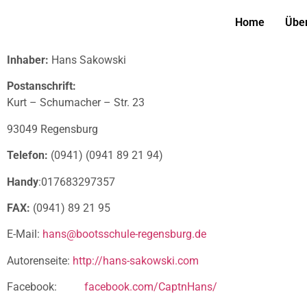
Home
Übe
Inhaber:
Hans Sakowski
Postanschrift:
Kurt – Schumacher – Str. 23
93049 Regensburg
Telefon:
(0941) (0941 89 21 94)
Handy
:017683297357
FAX:
(0941) 89 21 95
E-Mail:
hans
@bootsschule-regensburg.de
Autorenseite:
http://hans-sakowski.com
Facebook:
facebook.com/CaptnHans/