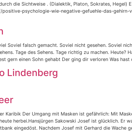
durch die Sichtweise . (Dialektik, Platon, Sokrates, Hegel) Ei
f/positive-psychologie-wie-negative-gefuehle-das-gehirn-
n
el Soviel falsch gemacht. Soviel nicht gesehen. Soviel nich
tehens. Tage des Sehens. Tage richtig zu machen. Heute? 
est gern einen Sohn gehabt Der ging dir verloren Was hast
 Lindenberg
eer
er Karibik Der Umgang mit Masken ist gefährlich: Mit Mask
heute herbei.Hansjürgen Sakowski Josef ist glücklich. Er war
itbank eingedöst. Nachdem Josef mit Gerhard die Wache ge